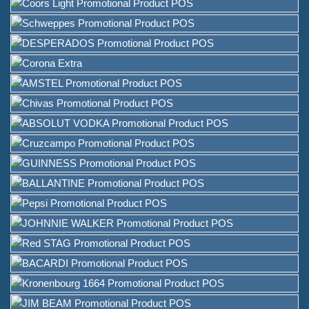
Leverancier van
wijnverpakkingsoplossingen
Aangepaste barmenuhouder
Standaard voor tafel
IJsemmer
Stangaccessoires
Bar Flesopener
Over
Wie we zijn
Dienst
Merken die we serveerden