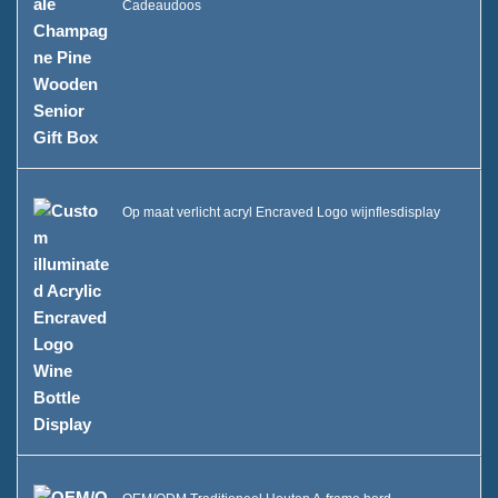
Cadeaudoos
Op maat verlicht acryl Encraved Logo wijnflesdisplay