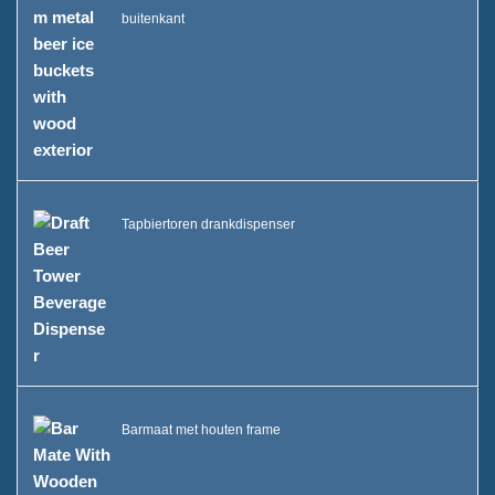
buitenkant
Tapbiertoren drankdispenser
Barmaat met houten frame