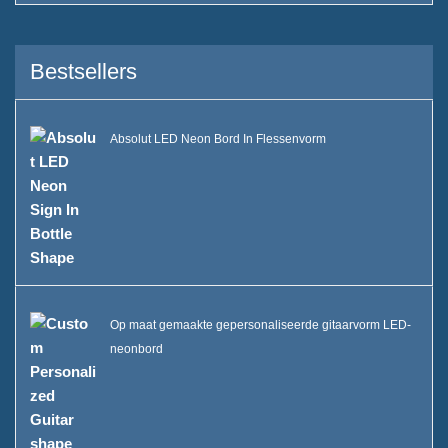
Duurzaamheid
Bestsellers
Ons team
Catalogus
Absolut LED Neon Bord In Flessenvorm
Zaak
Case E LED squre ijsemmer
Case D X vorm resin display
Case C Rolling Ice Cooler
Op maat gemaakte gepersonaliseerde gitaarvorm LED-
neonbord
Kast B LED IJsemmer
Een display van een drankfles