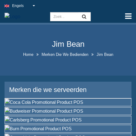
Engels
Home
Capaciteit
Slim Light Sign
Jim Bean
Buitenpubbord
Home
Merken Die We Bedienden
Jim Bean
Indoor Bedrijfsborden tegen de
beste prijs
Optimale nep-
Merken die we serveerden
neonbordoplossingen
Opvallend Ontwerp van
Likeurfles-displayontwerp
A-frame krijtbordborden te
koop