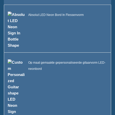
Duurzaamheid
Absolut LED Neon Bord In Flessenvorm
Ons team
Catalogus
Zaak
Case E LED squre ijsemmer
Op maat gemaakte gepersonaliseerde gitaarvorm LED-
Case D X vorm resin display
neonbord
Case C Rolling Ice Cooler
Kast B LED IJsemmer
Een display van een drankfles