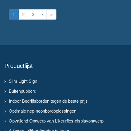
1
2
3
›
»
Productlijst
Slim Light Sign
Buitenpubbord
Indoor Bedrijfsborden tegen de beste prijs
Optimale nep-neonbordoplossingen
Opvallend Ontwerp van Likeurfles-displayontwerp
A-frame krijtbordborden te koop