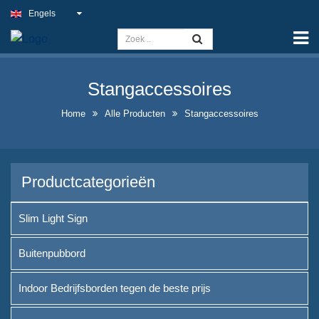
Engels
Home
Capaciteit
Stangaccessoires
Slim Light Sign
Home
Alle Producten
Stangaccessoires
Buitenpubbord
Indoor Bedrijfsborden tegen de
beste prijs
Productcategorieën
Optimale nep-
neonbordoplossingen
Slim Light Sign
Opvallend Ontwerp van
Buitenpubbord
Likeurfles-displayontwerp
Indoor Bedrijfsborden tegen de beste prijs
A-frame krijtbordborden te
koop