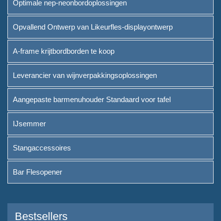
Optimale nep-neonbordoplossingen
Leverancier van
Opvallend Ontwerp van Likeurfles-displayontwerp
wijnverpakkingsoplossingen
A-frame krijtbordborden te koop
Aangepaste barmenuhouder
Standaard voor tafel
Leverancier van wijnverpakkingsoplossingen
IJsemmer
Aangepaste barmenuhouder Standaard voor tafel
Stangaccessoires
IJsemmer
Bar Flesopener
Stangaccessoires
Over
Bar Flesopener
Wie we zijn
Dienst
Bestsellers
Merken die we serveerden