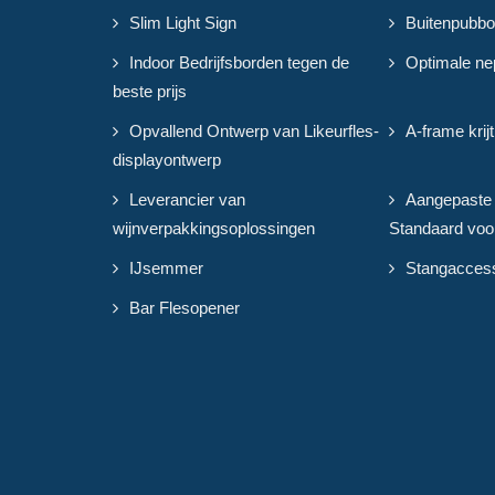
Slim Light Sign
Buitenpubbo
Indoor Bedrijfsborden tegen de
Optimale ne
beste prijs
Opvallend Ontwerp van Likeurfles-
A-frame krij
displayontwerp
Leverancier van
Aangepaste
wijnverpakkingsoplossingen
Standaard voor
IJsemmer
Stangacces
Bar Flesopener