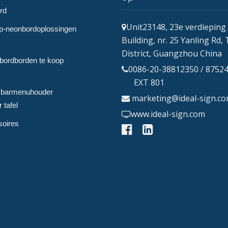
rd
Unit23148, 23e verdieping
p-neonbordoplossingen
Building, nr. 25 Yanling Rd,
District, Guangzhou China
tbordborden te koop
0086-20-38812350 / 8752
EXT 801
 barmenuhouder
marketing@ideal-sign.c
 tafel
www.ideal-sign.com
soires