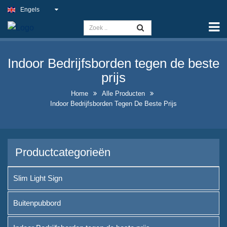
Engels
Home
Capaciteit
Indoor Bedrijfsborden tegen de beste
Slim Light Sign
prijs
Buitenpubbord
Home
Alle Producten
Indoor Bedrijfsborden Tegen De Beste Prijs
Indoor Bedrijfsborden tegen de
beste prijs
Optimale nep-
Productcategorieën
neonbordoplossingen
Opvallend Ontwerp van
Slim Light Sign
Likeurfles-displayontwerp
Buitenpubbord
A-frame krijtbordborden te
koop