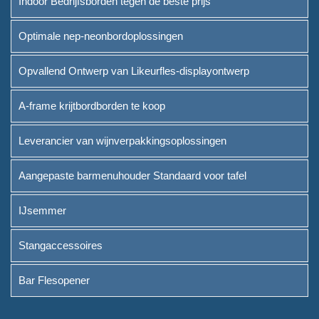
Indoor Bedrijfsborden tegen de beste prijs
Leverancier van
Optimale nep-neonbordoplossingen
wijnverpakkingsoplossingen
Opvallend Ontwerp van Likeurfles-displayontwerp
Aangepaste barmenuhouder
Standaard voor tafel
A-frame krijtbordborden te koop
IJsemmer
Leverancier van wijnverpakkingsoplossingen
Stangaccessoires
Aangepaste barmenuhouder Standaard voor tafel
Bar Flesopener
IJsemmer
Over
Stangaccessoires
Wie we zijn
Bar Flesopener
Dienst
Merken die we serveerden