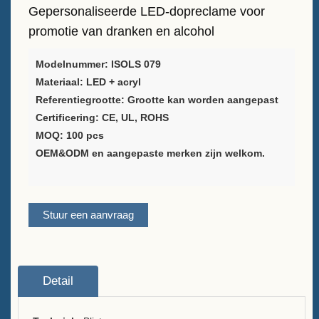
Gepersonaliseerde LED-dopreclame voor
Leverancier van
promotie van dranken en alcohol
wijnverpakkingsoplossingen
Modelnummer: ISOLS 079
Aangepaste barmenuhouder
Materiaal: LED + acryl
Standaard voor tafel
Referentiegrootte: Grootte kan worden aangepast
Certificering: CE, UL, ROHS
IJsemmer
MOQ: 100 pcs
OEM&ODM en aangepaste merken zijn welkom.
Stangaccessoires
Bar Flesopener
Stuur een aanvraag
Over
Wie we zijn
Detail
Dienst
Merken die we serveerden