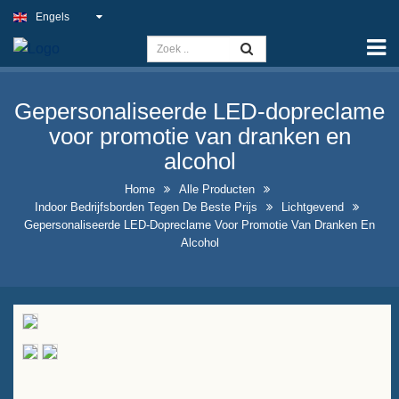
Engels
Home
Capaciteit
Gepersonaliseerde LED-dopreclame
Slim Light Sign
voor promotie van dranken en
Buitenpubbord
alcohol
Indoor Bedrijfsborden tegen de
Home
Alle Producten
Indoor Bedrijfsborden Tegen De Beste Prijs
Lichtgevend
beste prijs
Gepersonaliseerde LED-Dopreclame Voor Promotie Van Dranken En
Alcohol
Optimale nep-
neonbordoplossingen
Opvallend Ontwerp van
Likeurfles-displayontwerp
A-frame krijtbordborden te
koop