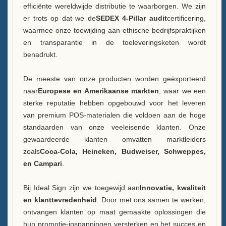
efficiënte wereldwijde distributie te waarborgen. We zijn
er trots op dat we de
SEDEX 4-Pillar audit
certificering,
waarmee onze toewijding aan ethische bedrijfspraktijken
en transparantie in de toeleveringsketen wordt
benadrukt.
De meeste van onze producten worden geëxporteerd
naar
Europese en Amerikaanse markten
, waar we een
sterke reputatie hebben opgebouwd voor het leveren
van premium POS-materialen die voldoen aan de hoge
standaarden van onze veeleisende klanten. Onze
gewaardeerde klanten omvatten marktleiders
zoals
Coca-Cola, Heineken, Budweiser, Schweppes,
en Campari
.
Bij Ideal Sign zijn we toegewijd aan
Innovatie, kwaliteit
en klanttevredenheid
. Door met ons samen te werken,
ontvangen klanten op maat gemaakte oplossingen die
hun promotie-inspanningen versterken en het succes en