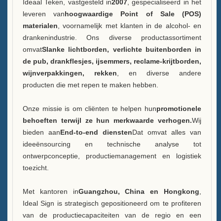
FAQ
Ideaal Teken, vastgesteld in
2007
, gespecialiseerd in het
leveren van
hoogwaardige Point of Sale (POS)
Nieuws
materialen
, voornamelijk met klanten in de alcohol- en
drankenindustrie. Ons diverse productassortiment
Neem contact met ons op
omvat
Slanke lichtborden, verlichte buitenborden in
de pub, drankflesjes, ijsemmers, reclame-krijtborden,
wijnverpakkingen, rekken
, en diverse andere
producten die met repen te maken hebben.
Onze missie is om cliënten te helpen hun
promotionele
behoeften terwijl ze hun merkwaarde verhogen.
Wij
bieden aan
End-to-end diensten
Dat omvat alles van
ideeënsourcing en technische analyse tot
ontwerpconceptie, productiemanagement en logistiek
toezicht.
Met kantoren in
Guangzhou, China en Hongkong
,
Ideal Sign is strategisch gepositioneerd om te profiteren
van de productiecapaciteiten van de regio en een