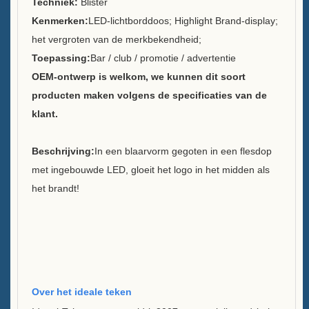
Techniek:
Blister
Kenmerken:
LED-lichtborddoos; Highlight Brand-display;
Duurzaamheid
het vergroten van de merkbekendheid;
Toepassing:
Bar / club / promotie / advertentie
Ons team
OEM-ontwerp is welkom, we kunnen dit soort
Catalogus
producten maken volgens de specificaties van de
klant.
Zaak
Beschrijving:
In een blaarvorm gegoten in een flesdop
Case E LED squre ijsemmer
met ingebouwde LED, gloeit het logo in het midden als
Case D X vorm resin display
het brandt!
Case C Rolling Ice Cooler
Kast B LED IJsemmer
Een display van een drankfles
Over het ideale teken