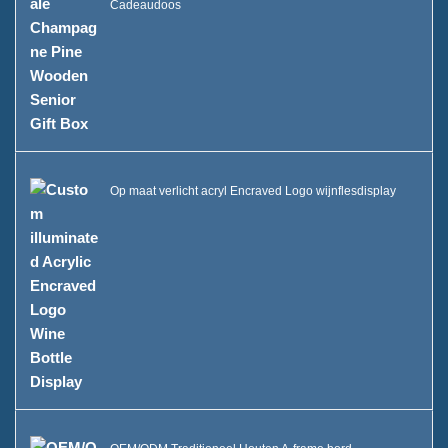
Cadeaudoos
Op maat verlicht acryl Encraved Logo wijnflesdisplay