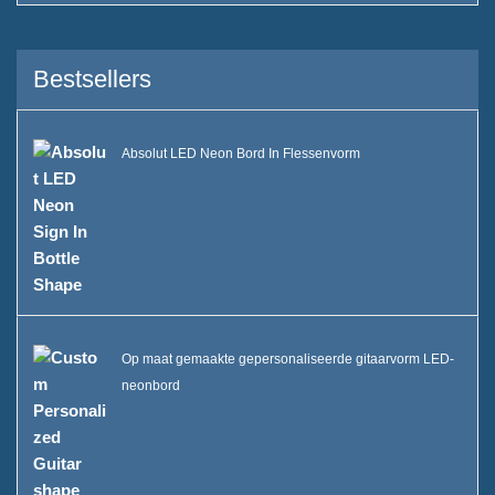
Duurzaamheid
Bestsellers
Ons team
Catalogus
Absolut LED Neon Bord In Flessenvorm
Zaak
Case E LED squre ijsemmer
Case D X vorm resin display
Case C Rolling Ice Cooler
Op maat gemaakte gepersonaliseerde gitaarvorm LED-
neonbord
Kast B LED IJsemmer
Een display van een drankfles