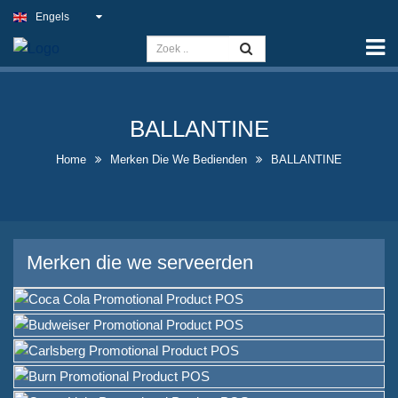
Engels
Home
Capaciteit
Slim Light Sign
BALLANTINE
Buitenpubbord
Home
Merken Die We Bedienden
BALLANTINE
Indoor Bedrijfsborden tegen de
beste prijs
Optimale nep-
Merken die we serveerden
neonbordoplossingen
Opvallend Ontwerp van
Likeurfles-displayontwerp
A-frame krijtbordborden te
koop