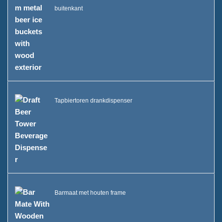
buitenkant
Tapbiertoren drankdispenser
Barmaat met houten frame