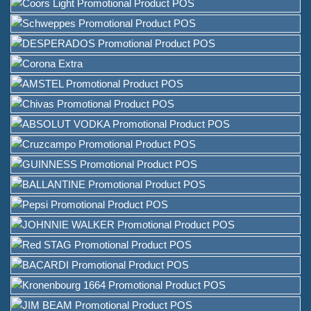
Leverancier van
wijnverpakkingsoplossingen
Aangepaste barmenuhouder
Standaard voor tafel
IJsemmer
Stangaccessoires
Bar Flesopener
Over
Wie we zijn
Dienst
Merken die we serveerden