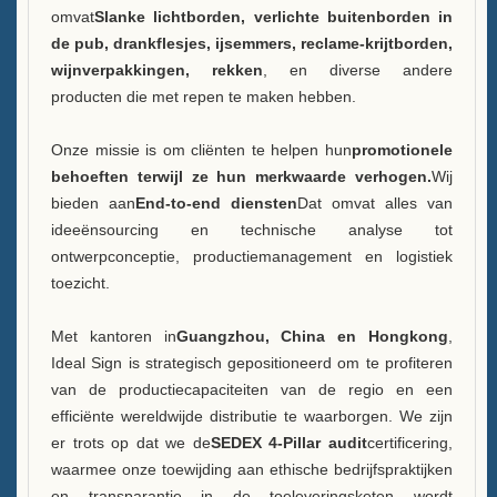
FAQ
omvat
Slanke lichtborden, verlichte buitenborden in
de pub, drankflesjes, ijsemmers, reclame-krijtborden,
Nieuws
wijnverpakkingen, rekken
, en diverse andere
producten die met repen te maken hebben.
Neem contact met ons op
Onze missie is om cliënten te helpen hun
promotionele
behoeften terwijl ze hun merkwaarde verhogen.
Wij
bieden aan
End-to-end diensten
Dat omvat alles van
ideeënsourcing en technische analyse tot
ontwerpconceptie, productiemanagement en logistiek
toezicht.
Met kantoren in
Guangzhou, China en Hongkong
,
Ideal Sign is strategisch gepositioneerd om te profiteren
van de productiecapaciteiten van de regio en een
efficiënte wereldwijde distributie te waarborgen. We zijn
er trots op dat we de
SEDEX 4-Pillar audit
certificering,
waarmee onze toewijding aan ethische bedrijfspraktijken
en transparantie in de toeleveringsketen wordt