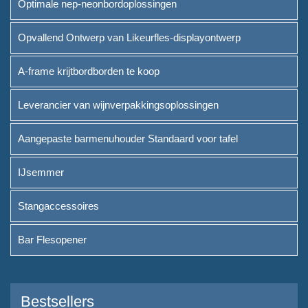
Optimale nep-neonbordoplossingen
Leverancier van
Opvallend Ontwerp van Likeurfles-displayontwerp
wijnverpakkingsoplossingen
A-frame krijtbordborden te koop
Aangepaste barmenuhouder
Standaard voor tafel
Leverancier van wijnverpakkingsoplossingen
IJsemmer
Aangepaste barmenuhouder Standaard voor tafel
Stangaccessoires
IJsemmer
Bar Flesopener
Stangaccessoires
Over
Bar Flesopener
Wie we zijn
Dienst
Bestsellers
Merken die we serveerden