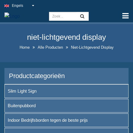
Engels
Home
Capaciteit
niet-lichtgevend display
Slim Light Sign
Home
Alle Producten
Niet-Lichtgevend Display
Buitenpubbord
Indoor Bedrijfsborden tegen de
beste prijs
Productcategorieën
Optimale nep-
neonbordoplossingen
Slim Light Sign
Opvallend Ontwerp van
Buitenpubbord
Likeurfles-displayontwerp
Indoor Bedrijfsborden tegen de beste prijs
A-frame krijtbordborden te
koop