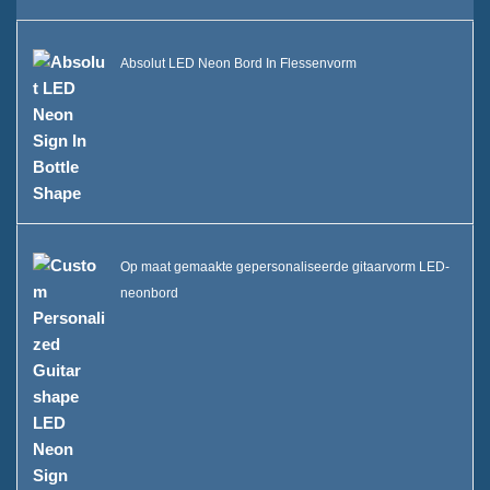
Duurzaamheid
Absolut LED Neon Bord In Flessenvorm
Ons team
Catalogus
Zaak
Case E LED squre ijsemmer
Op maat gemaakte gepersonaliseerde gitaarvorm LED-
Case D X vorm resin display
neonbord
Case C Rolling Ice Cooler
Kast B LED IJsemmer
Een display van een drankfles